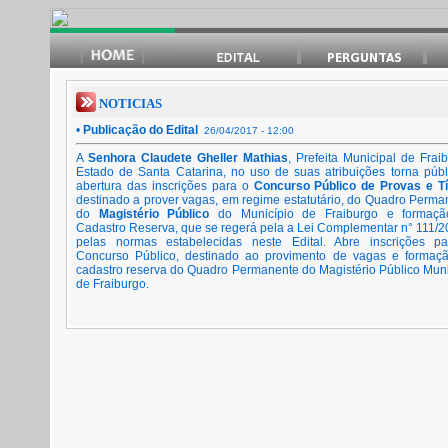
NOTICIAS
•
Publicação do Edital
26/04/2017 - 12:00
A
Senhora Claudete Gheller Mathias
, Prefeita Municipal de Frai
Estado de Santa Catarina, no uso de suas atribuições torna públ
abertura das inscrições para o
Concurso Público de Provas e Tí
destinado a prover vagas, em regime estatutário, do Quadro Perma
do
Magistério Público
do Município de Fraiburgo e formaç
Cadastro Reserva, que se regerá pela a Lei Complementar n° 111/2
pelas normas estabelecidas neste Edital. Abre inscrições p
Concurso Público, destinado ao provimento de vagas e formaç
cadastro reserva do Quadro Permanente do Magistério Público Muni
de Fraiburgo.